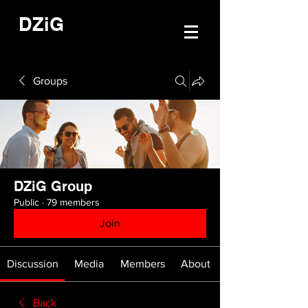
DZiG
Groups
DZiG Group
Public
·
79 members
Join
Discussion
Media
Members
About
Back