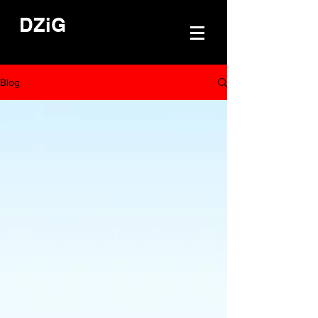
DZiG
Blog